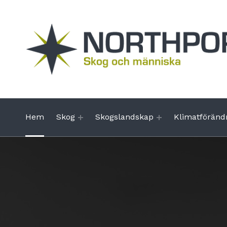
Northportal
NATURRESURSER I NORR
Hem
Skog
Skogslandskap
Klimatföränd