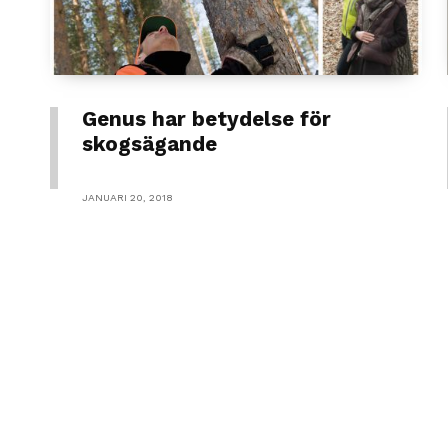
Genus har betydelse för
skogsägande
JANUARI 20, 2018
Skip back to main navigation
OM
KONTAK