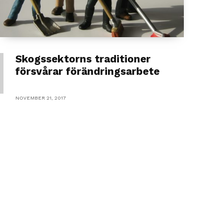
Skogssektorns traditioner
försvårar förändringsarbete
NOVEMBER 21, 2017
T
LÅNA EN FORSKARE