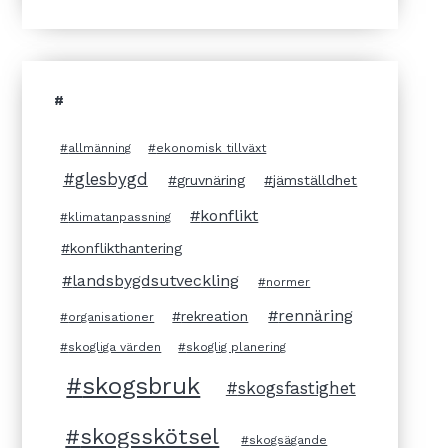
#
allmänning
ekonomisk tillväxt
glesbygd
gruvnäring
jämställdhet
konflikt
klimatanpassning
konflikthantering
landsbygdsutveckling
normer
rennäring
rekreation
organisationer
skogliga värden
skoglig planering
skogsbruk
skogsfastighet
skogsskötsel
skogsägande