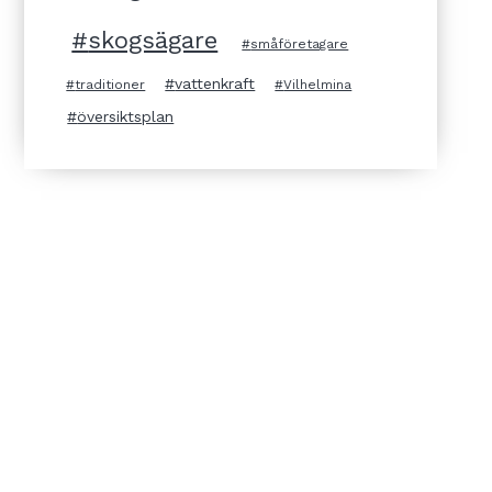
skogsägare
småföretagare
vattenkraft
traditioner
Vilhelmina
översiktsplan