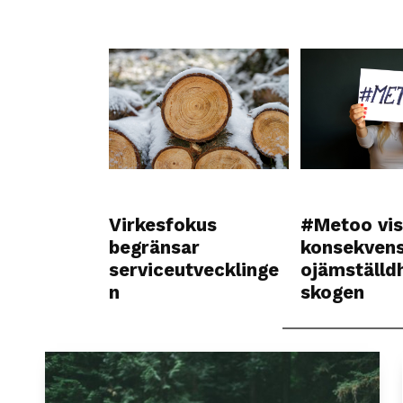
Virkesfokus
#Metoo vis
begränsar
konsekvens
serviceutvecklinge
ojämställdh
n
skogen