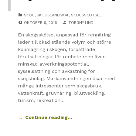
CATEGORIZED IN:
SKOG
,
SKOGSLANDSKAP
,
SKOGSSKÖTSEL
POSTED ON:
OKTOBER 6, 2016
TORGNY LIND
En skogsskötsel anpassad för rennäring
leder till ökad stående volym och större
kolinlagring i skogen, förbättrade
förutsättningar för renbete men även
minskad avverkningspotential,
sysselsättning och avkastning för
skogsbolag. Markanvändningen ökar med
många intressenter som skogsbruk,
vattenkraft, gruvnäring, bilutveckling,
turism, rekreation…
Continue reading…