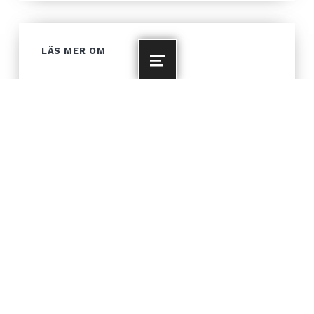
LÄS MER OM
MENU
Företag
Genus
Klimatförändringar
Konflikter
Landsbygdsutveckling
Skogsägare
Skogsbruk och klimat
Skogsskötsel
Verktyg för konflikthantering