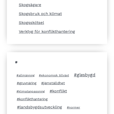
Skogsägare
Skogsbruk och klimat
Skogsskötsel
Verktyg för konflikthantering
#
glesbygd
allmänning
ekonomisk tillväxt
gruvnäring
jämställdhet
konflikt
klimatanpassning
konflikthantering
landsbygdsutveckling
normer