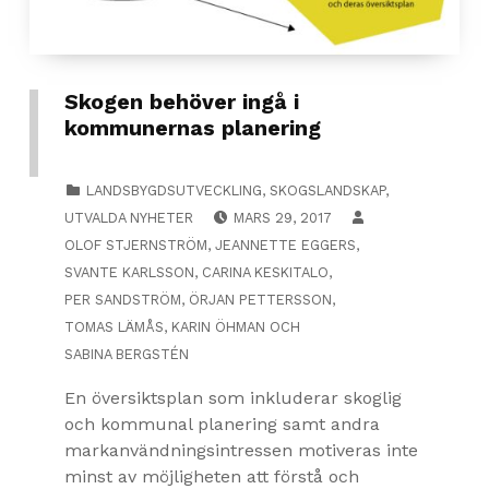
Skogen behöver ingå i
kommunernas planering
CATEGORIZED IN:
LANDSBYGDSUTVECKLING
,
SKOGSLANDSKAP
,
POSTED ON:
UTVALDA NYHETER
MARS 29, 2017
OLOF STJERNSTRÖM
,
JEANNETTE EGGERS
,
SVANTE KARLSSON
,
CARINA KESKITALO
,
PER SANDSTRÖM
,
ÖRJAN PETTERSSON
,
TOMAS LÄMÅS
,
KARIN ÖHMAN
OCH
SABINA BERGSTÉN
En översiktsplan som inkluderar skoglig
och kommunal planering samt andra
markanvändningsintressen motiveras inte
minst av möjligheten att förstå och