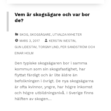
Vem är skogsägare och var bor
de?
CATEGORIZED IN:
SKOG
,
SKOGSÄGARE
,
UTVALDA NYHETER
POSTED ON:
MARS 3, 2017
KERSTIN WESTIN
,
GUN LIDESTAV
,
TORGNY LIND
,
PER SANDSTRÖM
OCH
EINAR HOLM
Den typiske skogsägaren bor i samma
kommun som sin skogsfastighet, har
flyttat färdigt och är lite äldre än
befolkningen i övrigt. De nya skogsägarna
är ofta kvinnor, yngre, har högre inkomst
och högre utbildningsnivå. I Sverige finns
hälften av skogen…