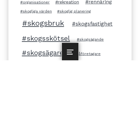
rennäring
rekreation
organisationer
skogliga värden
skoglig planering
skogsbruk
skogsfastighet
skogsskötsel
skogsägande
skogsägare
småföretagare
MENU
vattenkraft
traditioner
Vilhelmina
översiktsplan
OM
Northportal samlar forskning som rör