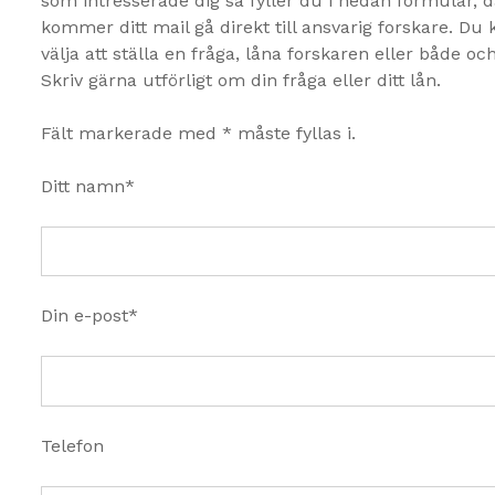
som intresserade dig så fyller du i nedan formulär, d
kommer ditt mail gå direkt till ansvarig forskare. Du 
välja att ställa en fråga, låna forskaren eller både och
Skriv gärna utförligt om din fråga eller ditt lån.
Fält markerade med * måste fyllas i.
Ditt namn*
Din e-post*
Telefon