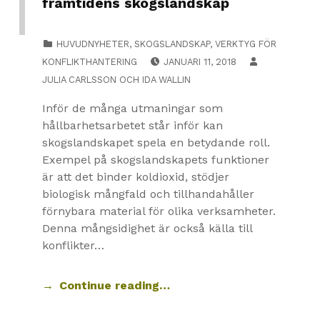
framtidens skogslandskap
CATEGORIZED IN:
HUVUDNYHETER
,
SKOGSLANDSKAP
,
VERKTYG FÖR
POSTED ON:
KONFLIKTHANTERING
JANUARI 11, 2018
JULIA CARLSSON
OCH
IDA WALLIN
Inför de många utmaningar som
hållbarhetsarbetet står inför kan
skogslandskapet spela en betydande roll.
Exempel på skogslandskapets funktioner
är att det binder koldioxid, stödjer
biologisk mångfald och tillhandahåller
förnybara material för olika verksamheter.
Denna mångsidighet är också källa till
konflikter…
Continue reading…